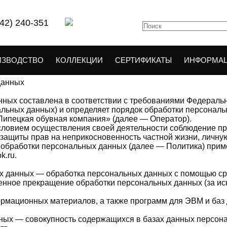
742) 240-351
нциальности
ИЗВОДСТВО
КОЛЛЕКЦИИ
СЕРТИФИКАТЫ
ИНФОРМА
данных
ных составлена в соответствии с требованиями Федерально
льных данных) и определяет порядок обработки персонал
ипецкая обувная компания» (далее — Оператор).
условием осуществления своей деятельности соблюдение пр
 защиты прав на неприкосновенность частной жизни, личную
 обработки персональных данных (далее — Политика) прим
k.ru.
х данных — обработка персональных данных с помощью ср
нное прекращение обработки персональных данных (за ис
ормационных материалов, а также программ для ЭВМ и баз 
ных — совокупность содержащихся в базах данных персон