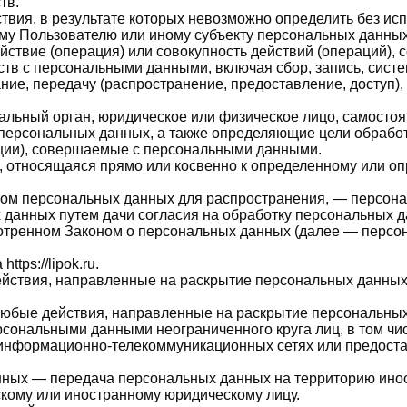
тв.
твия, в результате которых невозможно определить без и
му Пользователю или иному субъекту персональных данных
йствие (операция) или совокупность действий (операций),
ств с персональными данными, включая сбор, запись, сист
ние, передачу (распространение, предоставление, доступ),
альный орган, юридическое или физическое лицо, самостоя
персональных данных, а также определяющие цели обработ
ации), совершаемые с персональными данными.
 относящаяся прямо или косвенно к определенному или о
ом персональных данных для распространения, — персонал
 данных путем дачи согласия на обработку персональных 
мотренном Законом о персональных данных (далее — перс
tps://lipok.ru.
ействия, направленные на раскрытие персональных данных
любые действия, направленные на раскрытие персональных
рсональными данными неограниченного круга лиц, в том ч
информационно-телекоммуникационных сетях или предоста
нных — передача персональных данных на территорию инос
скому или иностранному юридическому лицу.