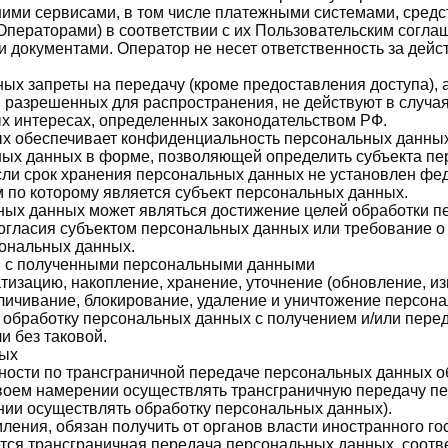
ними сервисами, в том числе платежными системами, средс
Операторами) в соответствии с их Пользовательским согл
документами. Оператор не несет ответственность за действ
ых запреты на передачу (кроме предоставления доступа), а
, разрешенных для распространения, не действуют в случа
х интересах, определенных законодательством РФ.
ых обеспечивает конфиденциальность персональных данных
ных данных в форме, позволяющей определить субъекта пер
сли срок хранения персональных данных не установлен фе
 по которому является субъект персональных данных.
ных данных может являться достижение целей обработки п
согласия субъектом персональных данных или требование 
ональных данных.
м с полученными персональными данными
атизацию, накопление, хранение, уточнение (обновление, и
зличивание, блокирование, удаление и уничтожение персон
 обработку персональных данных с получением и/или пер
 без таковой.
ных
ьности по трансграничной передаче персональных данных 
воем намерении осуществлять трансграничную передачу п
нии осуществлять обработку персональных данных).
ления, обязан получить от органов власти иностранного го
тся трансграничная передача персональных данных, соотв