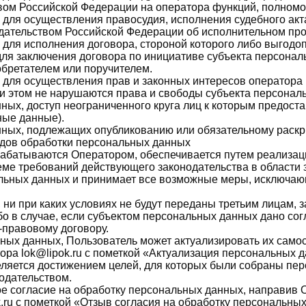
ом Российской Федерации на оператора функций, полномо
для осуществления правосудия, исполнения судебного акта,
дательством Российской Федерации об исполнительном про
 для исполнения договора, стороной которого либо выгодо
для заключения договора по инициативе субъекта персонал
бретателем или поручителем.
 для осуществления прав и законных интересов оператора 
ри этом не нарушаются права и свободы субъекта персонал
ных, доступ неограниченного круга лиц к которым предост
ные данные).
нных, подлежащих опубликованию или обязательному раскр
видов обработки персональных данных
абатываются Оператором, обеспечивается путем реализац
еме требований действующего законодательства в области
нальных данных и принимает все возможные меры, исключа
 ни при каких условиях не будут переданы третьим лицам, 
о в случае, если субъектом персональных данных дано сог
-правовому договору.
ьных данных, Пользователь может актуализировать их само
ра lok@lipok.ru с пометкой «Актуализация персональных 
еляется достижением целей, для которых были собраны пер
одательством.
ое согласие на обработку персональных данных, направив
.ru с пометкой «Отзыв согласия на обработку персональны