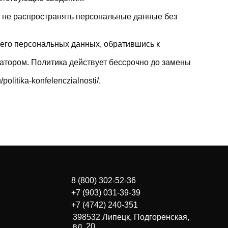
и не распространять персональные данные без
его персональных данных, обратившись к
атором. Политика действует бессрочно до замены
litika-konfelenczialnosti/.
8 (800) 302-52-36
+7 (903) 031-39-39
+7 (4742) 240-351
398532 Липецк, Подгоренская,
вл. 20