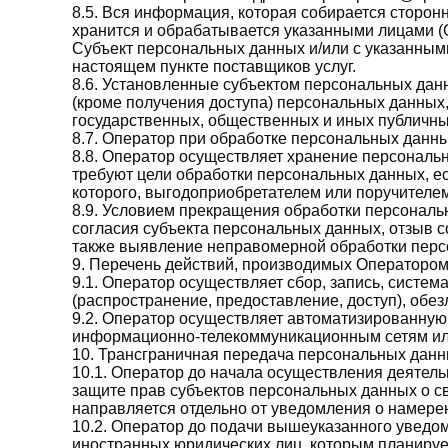
8.5. Вся информация, которая собирается сторон
хранится и обрабатывается указанными лицами (
Субъект персональных данных и/или с указанными 
настоящем пункте поставщиков услуг.
8.6. Установленные субъектом персональных данн
(кроме получения доступа) персональных данных
государственных, общественных и иных публичны
8.7. Оператор при обработке персональных данн
8.8. Оператор осуществляет хранение персональ
требуют цели обработки персональных данных, е
которого, выгодоприобретателем или поручителем
8.9. Условием прекращения обработки персональ
согласия субъекта персональных данных, отзыв 
также выявление неправомерной обработки перс
9. Перечень действий, производимых Операторо
9.1. Оператор осуществляет сбор, запись, систем
(распространение, предоставление, доступ), обе
9.2. Оператор осуществляет автоматизированную
информационно-телекоммуникационным сетям или
10. Трансграничная передача персональных дан
10.1. Оператор до начала осуществления деятел
защите прав субъектов персональных данных о с
направляется отдельно от уведомления о намере
10.2. Оператор до подачи вышеуказанного уведом
иностранных юридических лиц, которым планируе