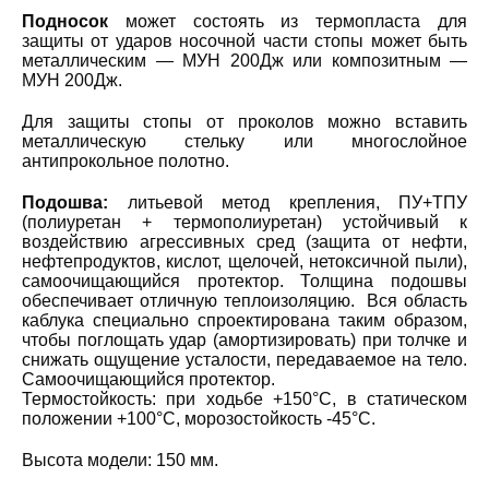
Подносок
может состоять из термопласта для
защиты от ударов носочной части стопы может быть
металлическим — МУН 200Дж или композитным —
МУН 200Дж.
Для защиты стопы от проколов можно вставить
металлическую стельку или многослойное
антипрокольное полотно.
Подошва:
литьевой метод крепления, ПУ+ТПУ
(полиуретан + термополиуретан) устойчивый к
воздействию агрессивных сред (защита от нефти,
нефтепродуктов, кислот, щелочей, нетоксичной пыли),
самоочищающийся протектор. Толщина подошвы
обеспечивает отличную теплоизоляцию. Вся область
каблука специально спроектирована таким образом,
чтобы поглощать удар (амортизировать) при толчке и
снижать ощущение усталости, передаваемое на тело.
Самоочищающийся протектор.
Термостойкость: при ходьбе +150°С, в статическом
положении +100°С, морозостойкость -45°С.
Высота модели: 150 мм.