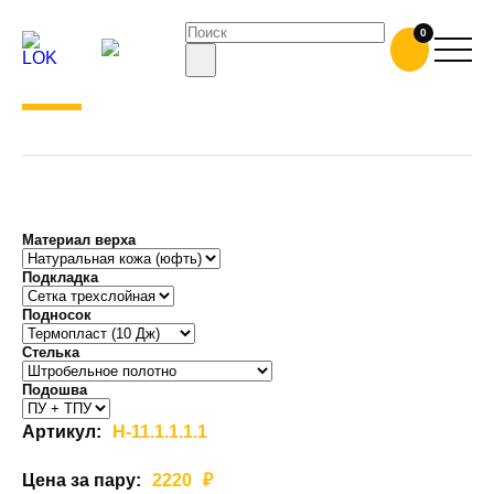
РАБОЧИЕ ПОЛУБОТИНКИ ЛОК-
0
Н11
Материал верха
Подкладка
Подносок
Cтелька
Подошва
Артикул:
Н-11.1.1.1.1
Цена за пару:
2220
₽