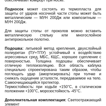
обеспечивает комфорт при носке.
Подносок
может состоять из термопласта для
защиты от ударов носочной части стопы может быть
металлическим — МУН 200Дж или композитным —
МУН 200Дж.
Для защиты стопы от проколов можно вставить
металлическую стельку или многослойное
антипрокольное полотно.
Подошва:
литьевой метод крепления, двухслойный
полиуретан (ПУ+ТПУ) устойчивый к воздействию
агрессивных сред, МБС, КЩС, хорошее сцепление с
поверхностью. Толщина подошвы обеспечивает
отличную теплоизоляцию. Вся область каблука
специально спроектирована таким образом, чтобы
поглощать удар (амортизировать) при толчке и
снижать ощущение усталости, передаваемое на тело.
Самоочищающийся протектор.
Термостойкость: при ходьбе +150°С, в статическом
положении +100°С, морозостойкость -45°С.
Дополнительная комплектация:
Светоотражающий
элемент