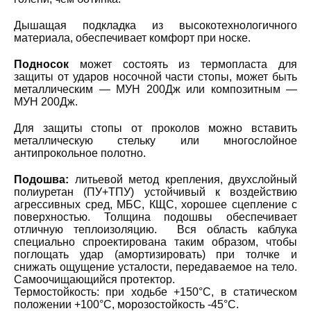
Дышащая подкладка из высокотехнологичного
материала, обеспечивает комфорт при носке.
Подносок
может состоять из термопласта для
защиты от ударов носочной части стопы, может быть
металлическим — МУН 200Дж или композитным —
МУН 200Дж.
Для защиты стопы от проколов можно вставить
металлическую стельку или многослойное
антипрокольное полотно.
Подошва:
литьевой метод крепления, двухслойный
полиуретан (ПУ+ТПУ) устойчивый к воздействию
агрессивных сред, МБС, КЩС, хорошее сцепление с
поверхностью. Толщина подошвы обеспечивает
отличную теплоизоляцию. Вся область каблука
специально спроектирована таким образом, чтобы
поглощать удар (амортизировать) при толчке и
снижать ощущение усталости, передаваемое на тело.
Самоочищающийся протектор.
Термостойкость: при ходьбе +150°С, в статическом
положении +100°С, морозостойкость -45°С.