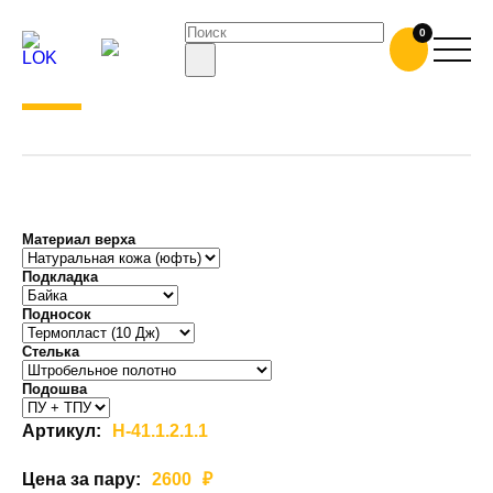
РАБОЧИЕ ПОЛУСАПОГИ ЛОК-
0
Н41
Материал верха
Подкладка
Подносок
Cтелька
Подошва
Артикул:
Н-41.1.2.1.1
Цена за пару:
2600
₽