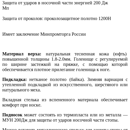
Защита от ударов в носочной части энергией 200 Дж
Мп
Защита от проколов: проколозащитное полотно 1200Н
Имеет заключение Минпромторга России
Материал верха:
натуральная тесненная кожа (юфть)
повышенной толщины 1.8-2.0мм. Голенище с регулируемой
по ширине застежкой на пряжке, с помощью которой
обеспечивается плотное прилегание голенища к ноге.
Подкладка:
нетканое полотно (байка). Зимняя вариация с
утепленной подкладкой из искусственного, шерстяного или
натурального меха.
Вкладная стелька из вспененного материала обеспечивает
комфорт при носке.
Подносок
может состоять из термопласта или из
металла —
МУН 200Дж для защиты от ударов носочной части стопы.
Можно вставить металлическую стельку для защиты стопы от