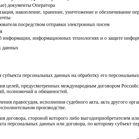
ые) документы Оператора
тизация, накопление, хранение, уничтожение и обезличивание
почты
ователя посредством отправки электронных писем
я
б информации, информационных технологиях и о защите информ
х данных
ия субъекта персональных данных на обработку его персональны
ния целей, предусмотренных международным договором Российс
й, полномочий и обязанностей.
ления правосудия, исполнения судебного акта, акта другого ор
 исполнительном производстве.
ия договора, стороной которого либо выгодоприобретателем или
екта персональных данных или договора, по которому субъект п