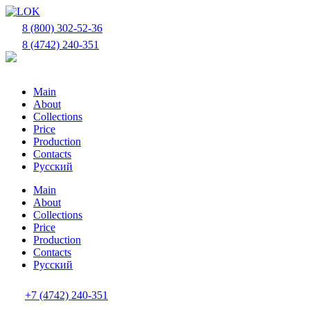
8 (800) 302-52-36
8 (4742) 240-351
Main
About
Collections
Price
Production
Contacts
Русский
Main
About
Collections
Price
Production
Contacts
Русский
+7 (4742) 240-351